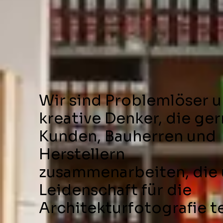
Wir sind Problemlöser 
kreative Denker, die ge
Kunden, Bauherren und
Herstellern
zusammenarbeiten, die 
Leidenschaft für die
Architekturfotografie te