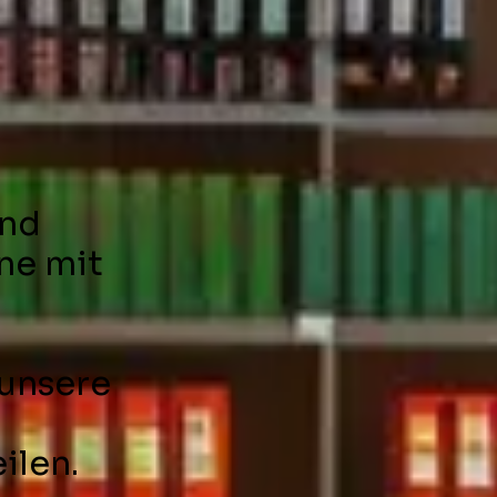
und
rne mit
unsere
ilen.